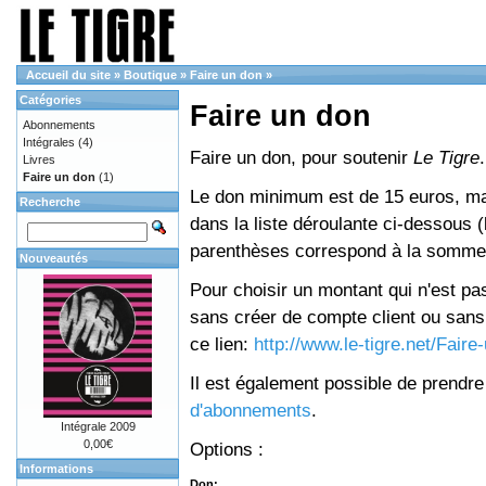
Accueil du site
»
Boutique
»
Faire un don
»
Catégories
Faire un don
Abonnements
Intégrales
(4)
Faire un don, pour soutenir
Le Tigre
.
Livres
Faire un don
(1)
Le don minimum est de 15 euros, mai
Recherche
dans la liste déroulante ci-dessous (le
parenthèses correspond à la somme 
Nouveautés
Pour choisir un montant qui n'est pas
sans créer de compte client ou sans 
ce lien:
http://www.le-tigre.net/Fair
Il est également possible de prendr
d'abonnements
.
Intégrale 2009
0,00€
Options :
Informations
Don: