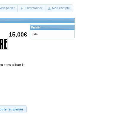
Voir panier
Commander
Mon compte
Panier
15,00€
vide
u sans utiliser le
outer au panier