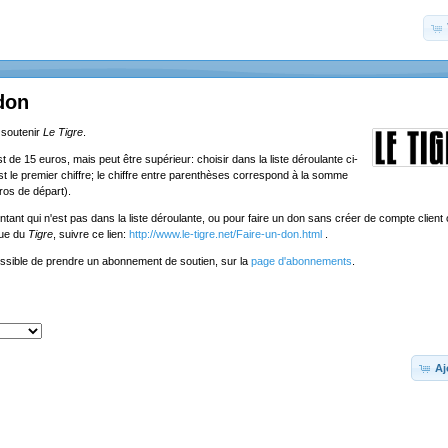
don
 soutenir
Le Tigre
.
de 15 euros, mais peut être supérieur: choisir dans la liste déroulante ci-
st le premier chiffre; le chiffre entre parenthèses correspond à la somme
ros de départ).
tant qui n'est pas dans la liste déroulante, ou pour faire un don sans créer de compte client o
que du
Tigre
, suivre ce lien:
http://www.le-tigre.net/Faire-un-don.html
.
ossible de prendre un abonnement de soutien, sur la
page d'abonnements
.
Aj