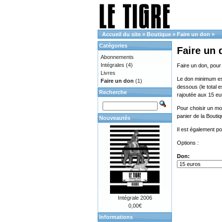
Accueil du site
»
Boutique
»
Faire un don
»
Catégories
Faire un 
Abonnements
Intégrales
(4)
Faire un don, pour
Livres
Le don minimum est 
Faire un don
(1)
dessous (le total e
Recherche
rajoutée aux 15 eu
Pour choisir un mon
panier de la Bouti
Nouveautés
Il est également p
Options :
Don:
Intégrale 2006
0,00€
Informations