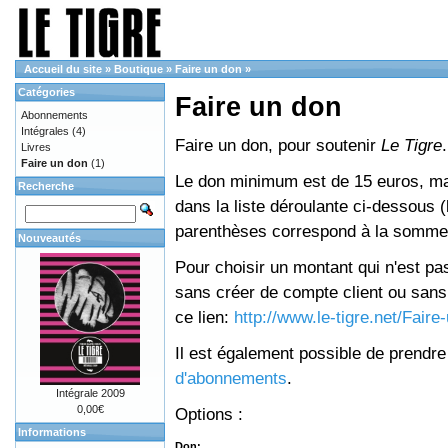
Accueil du site
»
Boutique
»
Faire un don
»
Catégories
Faire un don
Abonnements
Intégrales
(4)
Faire un don, pour soutenir
Le Tigre
.
Livres
Faire un don
(1)
Le don minimum est de 15 euros, mai
Recherche
dans la liste déroulante ci-dessous (le
parenthèses correspond à la somme 
Nouveautés
Pour choisir un montant qui n'est pas
sans créer de compte client ou sans 
ce lien:
http://www.le-tigre.net/Fair
Il est également possible de prendr
d'abonnements
.
Intégrale 2009
0,00€
Options :
Informations
Don: