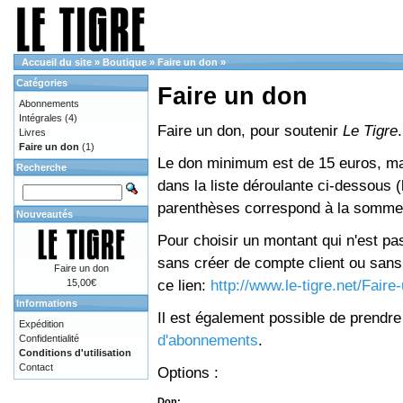
Accueil du site
»
Boutique
»
Faire un don
»
Catégories
Faire un don
Abonnements
Intégrales
(4)
Faire un don, pour soutenir
Le Tigre
.
Livres
Faire un don
(1)
Le don minimum est de 15 euros, mai
Recherche
dans la liste déroulante ci-dessous (le
parenthèses correspond à la somme 
Nouveautés
Pour choisir un montant qui n'est pas
sans créer de compte client ou sans 
Faire un don
ce lien:
http://www.le-tigre.net/Fair
15,00€
Informations
Il est également possible de prendr
Expédition
d'abonnements
.
Confidentialité
Conditions d'utilisation
Contact
Options :
Don: