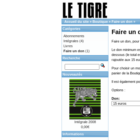
Accueil du site
»
Boutique
»
Faire un don
»
Catégories
Faire un 
Abonnements
Intégrales
(4)
Faire un don, pour
Livres
Le don minimum est 
Faire un don
(1)
dessous (le total e
Recherche
rajoutée aux 15 eu
Pour choisir un mon
panier de la Bouti
Nouveautés
Il est également p
Options :
Don:
Intégrale 2008
0,00€
Informations