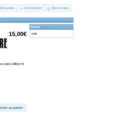
Voir panier
Commander
Mon compte
Panier
15,00€
vide
u sans utiliser le
outer au panier