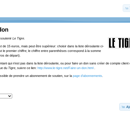
don
 soutenir
Le Tigre
.
de 15 euros, mais peut être supérieur: choisir dans la liste déroulante ci-
st le premier chiffre; le chiffre entre parenthèses correspond à la somme
ros de départ).
tant qui n'est pas dans la liste déroulante, ou pour faire un don sans créer de compte client o
que du
Tigre
, suivre ce lien:
http://www.le-tigre.net/Faire-un-don.html
.
ossible de prendre un abonnement de soutien, sur la
page d'abonnements
.
Aj