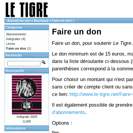
Accueil du site
»
Boutique
»
Faire un don
»
Catégories
Faire un don
Abonnements
Intégrales
(4)
Faire un don, pour soutenir
Le Tigre
.
Livres
Faire un don
(1)
Le don minimum est de 15 euros, mai
Recherche
dans la liste déroulante ci-dessous (le
parenthèses correspond à la somme 
Nouveautés
Pour choisir un montant qui n'est pas
sans créer de compte client ou sans 
ce lien:
http://www.le-tigre.net/Fair
Il est également possible de prendr
d'abonnements
.
Intégrale 2009
0,00€
Options :
Informations
Don: