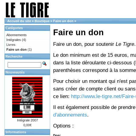
Accueil du site
»
Boutique
»
Faire un don
»
Catégories
Faire un don
Abonnements
Intégrales
(4)
Faire un don, pour soutenir
Le Tigre
.
Livres
Faire un don
(1)
Le don minimum est de 15 euros, mai
Recherche
dans la liste déroulante ci-dessous (le
parenthèses correspond à la somme 
Nouveautés
Pour choisir un montant qui n'est pas
sans créer de compte client ou sans 
ce lien:
http://www.le-tigre.net/Fair
Il est également possible de prendr
d'abonnements
.
Intégrale 2007
Options :
0,00€
Informations
Don: