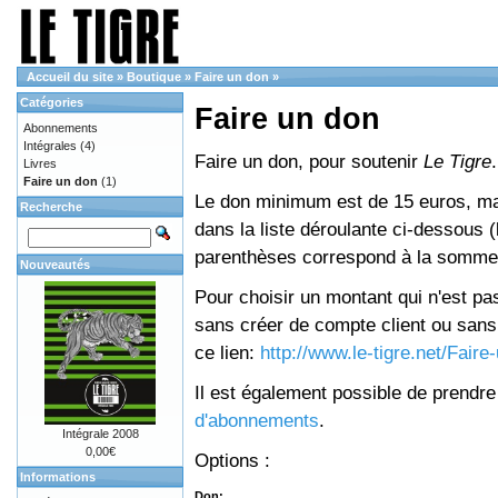
Accueil du site
»
Boutique
»
Faire un don
»
Catégories
Faire un don
Abonnements
Intégrales
(4)
Faire un don, pour soutenir
Le Tigre
.
Livres
Faire un don
(1)
Le don minimum est de 15 euros, mai
Recherche
dans la liste déroulante ci-dessous (le
parenthèses correspond à la somme 
Nouveautés
Pour choisir un montant qui n'est pas
sans créer de compte client ou sans 
ce lien:
http://www.le-tigre.net/Fair
Il est également possible de prendr
d'abonnements
.
Intégrale 2008
0,00€
Options :
Informations
Don: