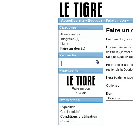
Accueil du site
»
Boutique
»
Faire un don
»
Catégories
Faire un 
Abonnements
Intégrales
(4)
Faire un don, pour
Livres
Le don minimum est 
Faire un don
(1)
dessous (le total e
Recherche
rajoutée aux 15 eu
Pour choisir un mon
panier de la Bouti
Nouveautés
Il est également p
Options :
Faire un don
15,00€
Don:
Informations
Expédition
Confidentialité
Conditions d'utilisation
Contact