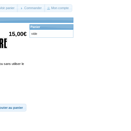
Voir panier
Commander
Mon compte
Panier
15,00€
vide
u sans utiliser le
outer au panier