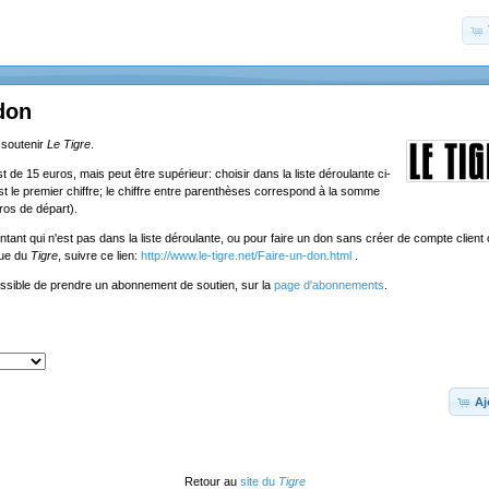
don
 soutenir
Le Tigre
.
de 15 euros, mais peut être supérieur: choisir dans la liste déroulante ci-
st le premier chiffre; le chiffre entre parenthèses correspond à la somme
ros de départ).
tant qui n'est pas dans la liste déroulante, ou pour faire un don sans créer de compte client o
que du
Tigre
, suivre ce lien:
http://www.le-tigre.net/Faire-un-don.html
.
ossible de prendre un abonnement de soutien, sur la
page d'abonnements
.
Aj
Retour au
site du
Tigre