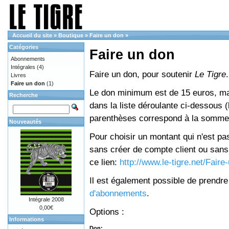
Accueil du site
»
Boutique
»
Faire un don
»
Catégories
Faire un don
Abonnements
Intégrales
(4)
Faire un don, pour soutenir
Le Tigre
.
Livres
Faire un don
(1)
Le don minimum est de 15 euros, mai
Recherche
dans la liste déroulante ci-dessous (le
parenthèses correspond à la somme 
Nouveautés
Pour choisir un montant qui n'est pas
sans créer de compte client ou sans 
ce lien:
http://www.le-tigre.net/Fair
Il est également possible de prendr
d'abonnements
.
Intégrale 2008
0,00€
Options :
Informations
Don: