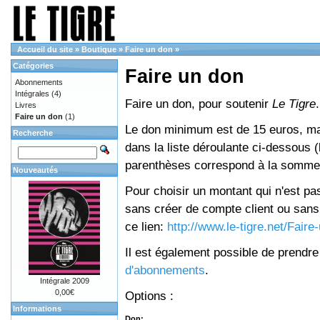
Accueil du site
»
Boutique
»
Faire un don
»
Catégories
Faire un don
Abonnements
Intégrales
(4)
Faire un don, pour soutenir
Le Tigre
.
Livres
Faire un don
(1)
Le don minimum est de 15 euros, mai
Recherche
dans la liste déroulante ci-dessous (le
parenthèses correspond à la somme 
Nouveautés
Pour choisir un montant qui n'est pas
sans créer de compte client ou sans 
ce lien:
http://www.le-tigre.net/Fair
Il est également possible de prendr
d'abonnements
.
Intégrale 2009
0,00€
Options :
Informations
Don: