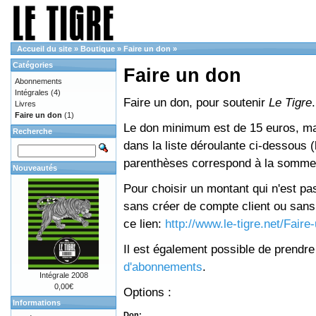
Accueil du site
»
Boutique
»
Faire un don
»
Catégories
Faire un don
Abonnements
Intégrales
(4)
Faire un don, pour soutenir
Le Tigre
.
Livres
Faire un don
(1)
Le don minimum est de 15 euros, mai
Recherche
dans la liste déroulante ci-dessous (le
parenthèses correspond à la somme 
Nouveautés
Pour choisir un montant qui n'est pas
sans créer de compte client ou sans 
ce lien:
http://www.le-tigre.net/Fair
Il est également possible de prendr
d'abonnements
.
Intégrale 2008
0,00€
Options :
Informations
Don: