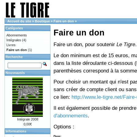
Accueil du site
»
Boutique
»
Faire un don
»
Catégories
Faire un don
Abonnements
Intégrales
(4)
Faire un don, pour soutenir
Le Tigre
.
Livres
Faire un don
(1)
Le don minimum est de 15 euros, mai
Recherche
dans la liste déroulante ci-dessous (le
parenthèses correspond à la somme 
Nouveautés
Pour choisir un montant qui n'est pas
sans créer de compte client ou sans 
ce lien:
http://www.le-tigre.net/Fair
Il est également possible de prendr
d'abonnements
.
Intégrale 2008
0,00€
Options :
Informations
Don: