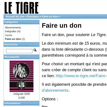
Accueil du site
»
Boutique
»
Faire un don
»
Catégories
Faire un don
Abonnements
Intégrales
(4)
Faire un don, pour soutenir
Le Tigre
.
Livres
Faire un don
(1)
Le don minimum est de 15 euros, mai
Recherche
dans la liste déroulante ci-dessous (le
parenthèses correspond à la somme 
Nouveautés
Pour choisir un montant qui n'est pas
sans créer de compte client ou sans 
ce lien:
http://www.le-tigre.net/Fair
Il est également possible de prendr
d'abonnements
.
Intégrale 2009
0,00€
Options :
Informations
Don: