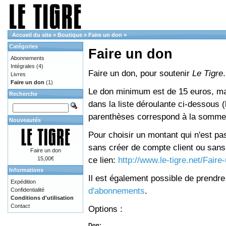
Accueil du site
»
Boutique
»
Faire un don
»
Catégories
Faire un don
Abonnements
Intégrales
(4)
Faire un don, pour soutenir
Le Tigre
.
Livres
Faire un don
(1)
Le don minimum est de 15 euros, mai
Recherche
dans la liste déroulante ci-dessous (le
parenthèses correspond à la somme 
Nouveautés
Pour choisir un montant qui n'est pas
sans créer de compte client ou sans 
Faire un don
ce lien:
http://www.le-tigre.net/Fair
15,00€
Informations
Il est également possible de prendr
Expédition
d'abonnements
.
Confidentialité
Conditions d'utilisation
Contact
Options :
Don: