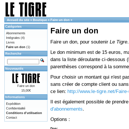
Accueil du site
»
Boutique
»
Faire un don
»
Catégories
Faire un don
Abonnements
Intégrales
(4)
Faire un don, pour soutenir
Le Tigre
.
Livres
Faire un don
(1)
Le don minimum est de 15 euros, mai
Recherche
dans la liste déroulante ci-dessous (le
parenthèses correspond à la somme 
Nouveautés
Pour choisir un montant qui n'est pas
sans créer de compte client ou sans 
Faire un don
ce lien:
http://www.le-tigre.net/Fair
15,00€
Informations
Il est également possible de prendr
Expédition
d'abonnements
.
Confidentialité
Conditions d'utilisation
Contact
Options :
Don: