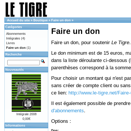
Accueil du site
»
Boutique
»
Faire un don
»
Catégories
Faire un don
Abonnements
Intégrales
(4)
Faire un don, pour soutenir
Le Tigre
.
Livres
Faire un don
(1)
Le don minimum est de 15 euros, mai
Recherche
dans la liste déroulante ci-dessous (le
parenthèses correspond à la somme 
Nouveautés
Pour choisir un montant qui n'est pas
sans créer de compte client ou sans 
ce lien:
http://www.le-tigre.net/Fair
Il est également possible de prendr
d'abonnements
.
Intégrale 2008
0,00€
Options :
Informations
Don: