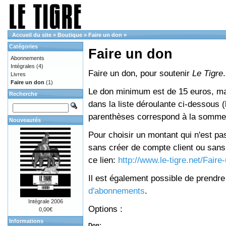
Accueil du site
»
Boutique
»
Faire un don
»
Catégories
Faire un don
Abonnements
Intégrales
(4)
Faire un don, pour soutenir
Le Tigre
.
Livres
Faire un don
(1)
Le don minimum est de 15 euros, mai
Recherche
dans la liste déroulante ci-dessous (le
parenthèses correspond à la somme 
Nouveautés
Pour choisir un montant qui n'est pas
sans créer de compte client ou sans 
ce lien:
http://www.le-tigre.net/Fair
Il est également possible de prendr
d'abonnements
.
Intégrale 2006
Options :
0,00€
Informations
Don: