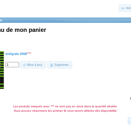
Voir
er
nu de mon panier
***
Intégrale 2008
Mise à jour
Supprimer
Les produits marqués avec *** ne sont pas en stock dans la quantité désirée.
Vous pouvez néanmoins les acheter ils vous seront délivrés dès disponibilité.