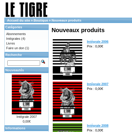
Accueil du site
»
Boutique
»
Nouveaux produits
Catégories
Nouveaux produits
Abonnements
Intégrales
(4)
Intégrale 2006
Livres
Prix : 0,00€
Faire un don
(1)
Recherche
Nouveautés
Intégrale 2007
Prix : 0,00€
Intégrale 2007
0,00€
Intégrale 2008
Informations
Prix : 0,00€