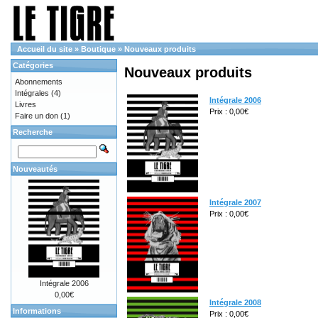
Accueil du site
»
Boutique
»
Nouveaux produits
Catégories
Nouveaux produits
Abonnements
Intégrales
(4)
Intégrale 2006
Livres
Prix : 0,00€
Faire un don
(1)
Recherche
Nouveautés
Intégrale 2007
Prix : 0,00€
Intégrale 2006
0,00€
Intégrale 2008
Informations
Prix : 0,00€