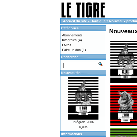
Accueil du site
»
Boutique
»
Nouveaux produi
Catégories
Nouveaux
Abonnements
Intégrales
(4)
Livres
Faire un don
(1)
Recherche
Nouveautés
Intégrale 2006
0,00€
Informations