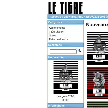
Accueil du site
»
Boutique
»
Nouveaux produi
Catégories
Nouveaux
Abonnements
Intégrales
(4)
Livres
Faire un don
(1)
Recherche
Nouveautés
Intégrale 2006
0,00€
Informations