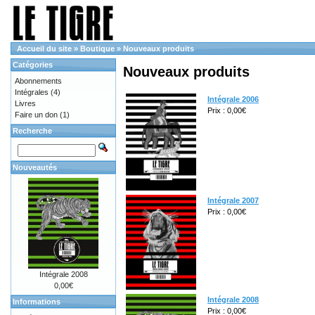
Accueil du site
»
Boutique
»
Nouveaux produits
Catégories
Nouveaux produits
Abonnements
Intégrales
(4)
Intégrale 2006
Livres
Prix : 0,00€
Faire un don
(1)
Recherche
Nouveautés
Intégrale 2007
Prix : 0,00€
Intégrale 2008
0,00€
Intégrale 2008
Informations
Prix : 0,00€