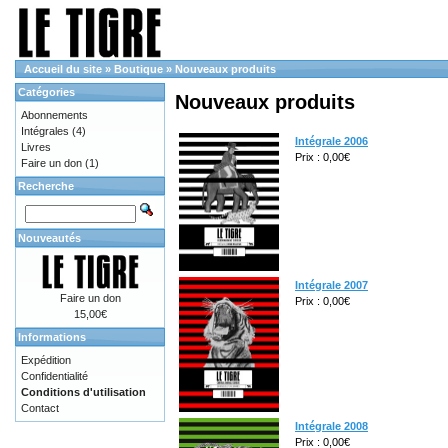
Accueil du site
»
Boutique
»
Nouveaux produits
Catégories
Nouveaux produits
Abonnements
Intégrales
(4)
Intégrale 2006
Livres
Prix : 0,00€
Faire un don
(1)
Recherche
Nouveautés
Intégrale 2007
Faire un don
Prix : 0,00€
15,00€
Informations
Expédition
Confidentialité
Conditions d'utilisation
Contact
Intégrale 2008
Prix : 0,00€