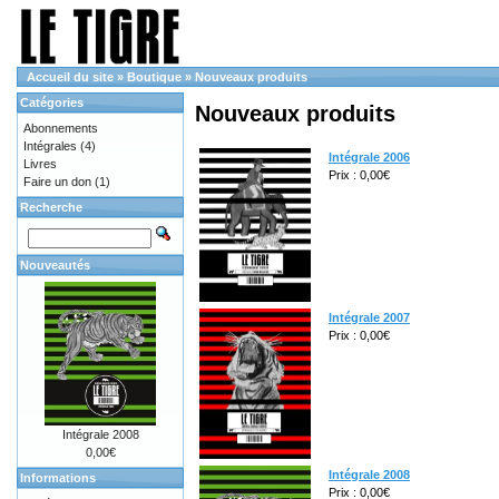
Accueil du site
»
Boutique
»
Nouveaux produits
Catégories
Nouveaux produits
Abonnements
Intégrales
(4)
Intégrale 2006
Livres
Prix : 0,00€
Faire un don
(1)
Recherche
Nouveautés
Intégrale 2007
Prix : 0,00€
Intégrale 2008
0,00€
Intégrale 2008
Informations
Prix : 0,00€