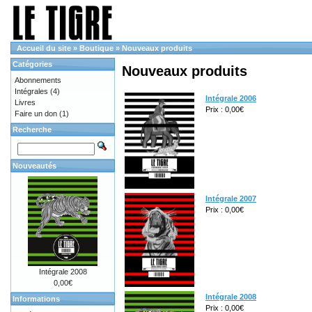
Accueil du site
»
Boutique
»
Nouveaux produits
Catégories
Nouveaux produits
Abonnements
Intégrales
(4)
Intégrale 2006
Livres
Prix : 0,00€
Faire un don
(1)
Recherche
Nouveautés
Intégrale 2007
Prix : 0,00€
Intégrale 2008
0,00€
Intégrale 2008
Informations
Prix : 0,00€