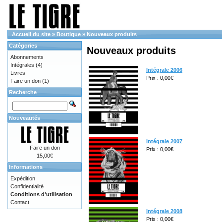
Accueil du site
»
Boutique
»
Nouveaux produits
Catégories
Nouveaux produits
Abonnements
Intégrales
(4)
Intégrale 2006
Livres
Prix : 0,00€
Faire un don
(1)
Recherche
Nouveautés
Intégrale 2007
Faire un don
Prix : 0,00€
15,00€
Informations
Expédition
Confidentialité
Conditions d'utilisation
Contact
Intégrale 2008
Prix : 0,00€