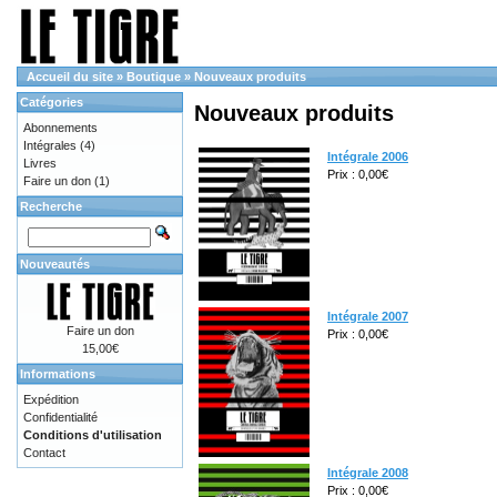
Accueil du site
»
Boutique
»
Nouveaux produits
Catégories
Nouveaux produits
Abonnements
Intégrales
(4)
Intégrale 2006
Livres
Prix : 0,00€
Faire un don
(1)
Recherche
Nouveautés
Intégrale 2007
Faire un don
Prix : 0,00€
15,00€
Informations
Expédition
Confidentialité
Conditions d'utilisation
Contact
Intégrale 2008
Prix : 0,00€