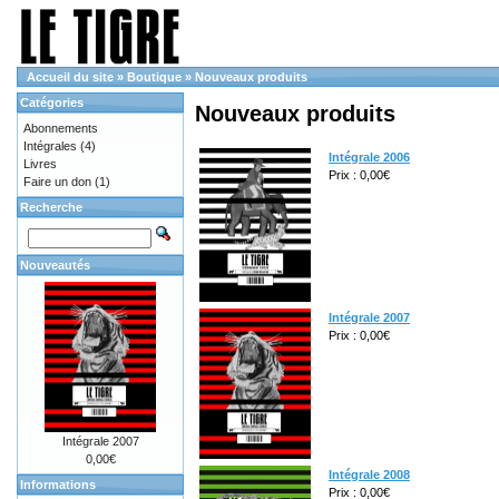
Accueil du site
»
Boutique
»
Nouveaux produits
Catégories
Nouveaux produits
Abonnements
Intégrales
(4)
Intégrale 2006
Livres
Prix : 0,00€
Faire un don
(1)
Recherche
Nouveautés
Intégrale 2007
Prix : 0,00€
Intégrale 2007
0,00€
Intégrale 2008
Informations
Prix : 0,00€