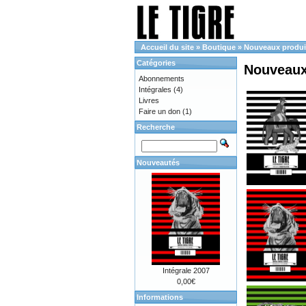
Accueil du site
»
Boutique
»
Nouveaux produi
Catégories
Nouveaux
Abonnements
Intégrales
(4)
Livres
Faire un don
(1)
Recherche
Nouveautés
Intégrale 2007
0,00€
Informations