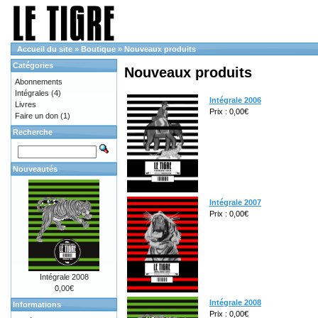
Accueil du site
»
Boutique
»
Nouveaux produits
Catégories
Nouveaux produits
Abonnements
Intégrales
(4)
Intégrale 2006
Livres
Prix : 0,00€
Faire un don
(1)
Recherche
Nouveautés
Intégrale 2007
Prix : 0,00€
Intégrale 2008
0,00€
Intégrale 2008
Informations
Prix : 0,00€