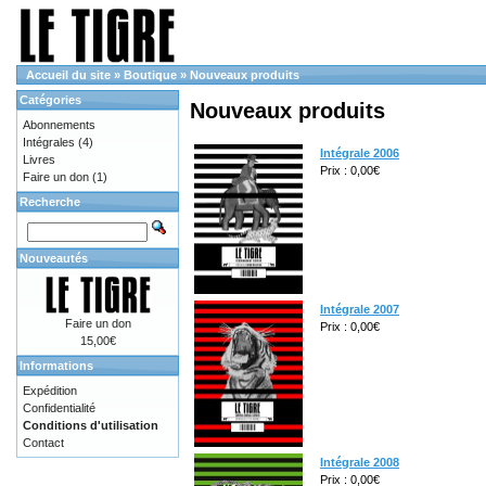
Accueil du site
»
Boutique
»
Nouveaux produits
Catégories
Nouveaux produits
Abonnements
Intégrales
(4)
Intégrale 2006
Livres
Prix : 0,00€
Faire un don
(1)
Recherche
Nouveautés
Intégrale 2007
Faire un don
Prix : 0,00€
15,00€
Informations
Expédition
Confidentialité
Conditions d'utilisation
Contact
Intégrale 2008
Prix : 0,00€