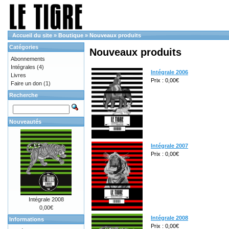
Accueil du site
»
Boutique
»
Nouveaux produits
Catégories
Nouveaux produits
Abonnements
Intégrales
(4)
Intégrale 2006
Livres
Prix : 0,00€
Faire un don
(1)
Recherche
Nouveautés
Intégrale 2007
Prix : 0,00€
Intégrale 2008
0,00€
Intégrale 2008
Informations
Prix : 0,00€