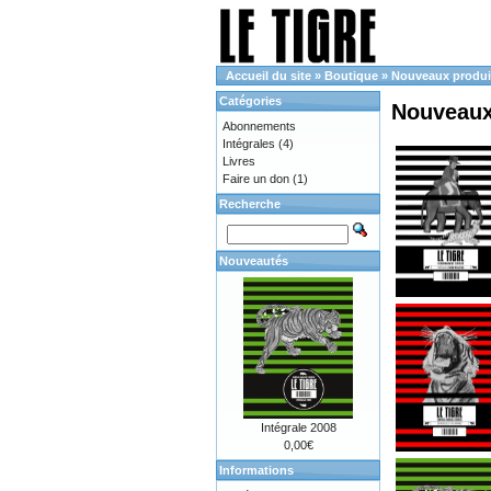
Accueil du site
»
Boutique
»
Nouveaux produi
Catégories
Nouveaux
Abonnements
Intégrales
(4)
Livres
Faire un don
(1)
Recherche
Nouveautés
Intégrale 2008
0,00€
Informations