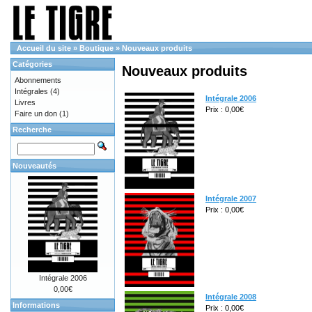
Accueil du site
»
Boutique
»
Nouveaux produits
Catégories
Nouveaux produits
Abonnements
Intégrales
(4)
Intégrale 2006
Livres
Prix : 0,00€
Faire un don
(1)
Recherche
Nouveautés
Intégrale 2007
Prix : 0,00€
Intégrale 2006
0,00€
Intégrale 2008
Informations
Prix : 0,00€