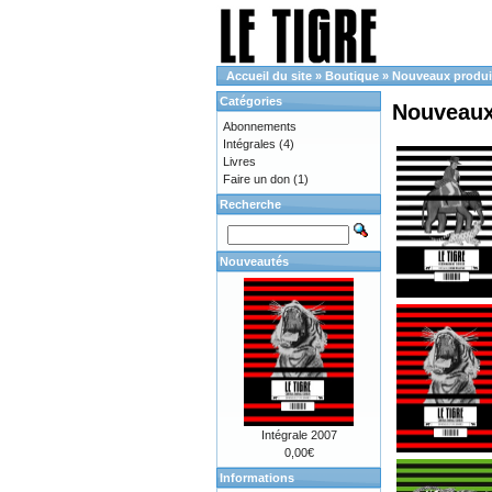
Accueil du site
»
Boutique
»
Nouveaux produi
Catégories
Nouveaux
Abonnements
Intégrales
(4)
Livres
Faire un don
(1)
Recherche
Nouveautés
Intégrale 2007
0,00€
Informations