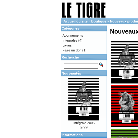
Accueil du site
»
Boutique
»
Nouveaux produi
Catégories
Nouveaux
Abonnements
Intégrales
(4)
Livres
Faire un don
(1)
Recherche
Nouveautés
Intégrale 2006
0,00€
Informations