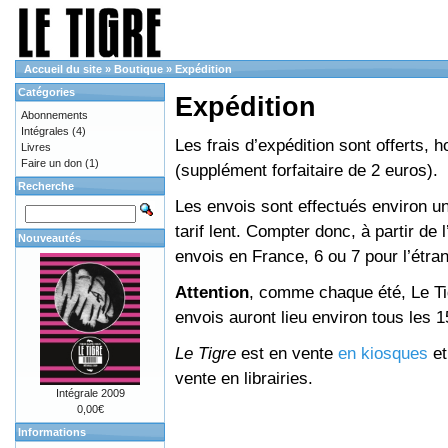
Accueil du site
»
Boutique
»
Expédition
Catégories
Expédition
Abonnements
Intégrales
(4)
Les frais d’expédition sont offerts, 
Livres
Faire un don
(1)
(supplément forfaitaire de 2 euros).
Recherche
Les envois sont effectués environ un
tarif lent. Compter donc, à partir de 
Nouveautés
envois en France, 6 ou 7 pour l’étr
Attention
, comme chaque été, Le Tig
envois auront lieu environ tous les 15 
Le Tigre
est en vente
en kiosques
e
vente en librairies.
Intégrale 2009
0,00€
Informations