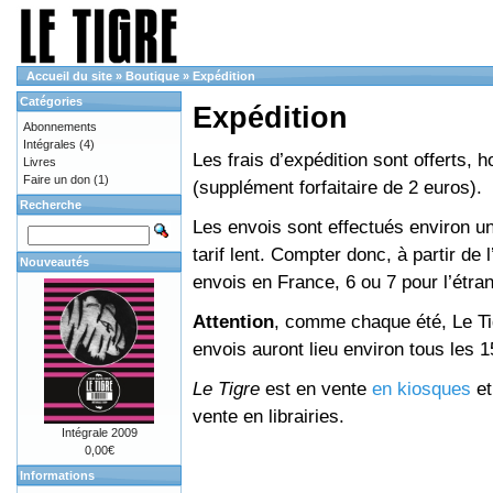
Accueil du site
»
Boutique
»
Expédition
Catégories
Expédition
Abonnements
Intégrales
(4)
Les frais d’expédition sont offerts, 
Livres
Faire un don
(1)
(supplément forfaitaire de 2 euros).
Recherche
Les envois sont effectués environ un
tarif lent. Compter donc, à partir de 
Nouveautés
envois en France, 6 ou 7 pour l’étr
Attention
, comme chaque été, Le Tig
envois auront lieu environ tous les 15 
Le Tigre
est en vente
en kiosques
e
vente en librairies.
Intégrale 2009
0,00€
Informations