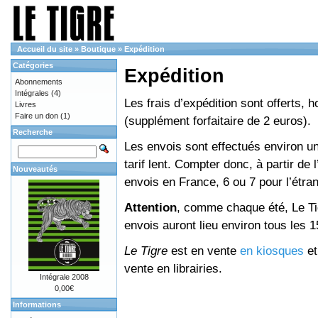
Accueil du site
»
Boutique
»
Expédition
Catégories
Expédition
Abonnements
Intégrales
(4)
Les frais d’expédition sont offerts, 
Livres
Faire un don
(1)
(supplément forfaitaire de 2 euros).
Recherche
Les envois sont effectués environ un
tarif lent. Compter donc, à partir de 
Nouveautés
envois en France, 6 ou 7 pour l’étr
Attention
, comme chaque été, Le Tig
envois auront lieu environ tous les 15 
Le Tigre
est en vente
en kiosques
e
vente en librairies.
Intégrale 2008
0,00€
Informations