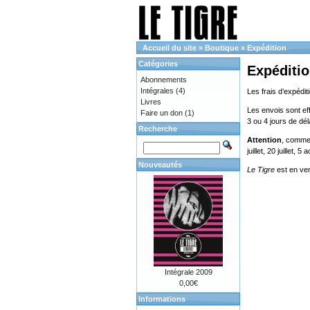
Accueil du site
»
Boutique
»
Expédition
Catégories
Expéditi
Abonnements
Intégrales
(4)
Les frais d’expédit
Livres
Les envois sont eff
Faire un don
(1)
3 ou 4 jours de dé
Recherche
Attention
, comme 
juillet, 20 juillet, 
Nouveautés
Le Tigre
est en ve
Intégrale 2009
0,00€
Informations