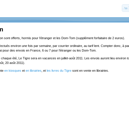
on
ion sont offerts, hormis pour l’étranger et les Dom-Tom (supplément forfaitaire de 2 euros).
ectués environ une fois par semaine, par courrier ordinaire, au tarif lent. Compter donc, à part
lai pour des envois en France, 6 ou 7 pour l’étranger ou les Dom-Tom.
chaque été, Le Tigre sera en vacances en juillet-août 2011. Les envois auront lieu environ to
5 août, 20 août 2011).
nte
en kiosques
et
en librairies
, et
les livres du Tigre
sont en vente en librairies.