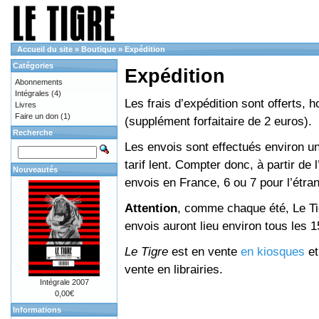
Accueil du site
»
Boutique
»
Expédition
Catégories
Expédition
Abonnements
Intégrales
(4)
Les frais d’expédition sont offerts, 
Livres
Faire un don
(1)
(supplément forfaitaire de 2 euros).
Recherche
Les envois sont effectués environ un
tarif lent. Compter donc, à partir de 
Nouveautés
envois en France, 6 ou 7 pour l’étr
Attention
, comme chaque été, Le Tig
envois auront lieu environ tous les 15 
Le Tigre
est en vente
en kiosques
e
vente en librairies.
Intégrale 2007
0,00€
Informations