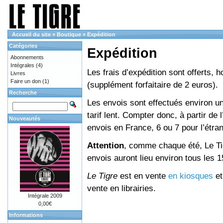
Accueil du site
»
Boutique
»
Expédition
Catégories
Expédition
Abonnements
Intégrales
(4)
Les frais d’expédition sont offerts, 
Livres
Faire un don
(1)
(supplément forfaitaire de 2 euros).
Recherche
Les envois sont effectués environ un
tarif lent. Compter donc, à partir de 
Nouveautés
envois en France, 6 ou 7 pour l’étr
Attention
, comme chaque été, Le Tig
envois auront lieu environ tous les 15 
Le Tigre
est en vente
en kiosques
e
vente en librairies.
Intégrale 2009
0,00€
Informations