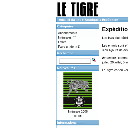
Accueil du site
»
Boutique
»
Expédition
Catégories
Expéditi
Abonnements
Intégrales
(4)
Les frais d’expédit
Livres
Les envois sont eff
Faire un don
(1)
3 ou 4 jours de dé
Recherche
Attention
, comme 
juillet, 20 juillet, 
Nouveautés
Le Tigre
est en ve
Intégrale 2008
0,00€
Informations