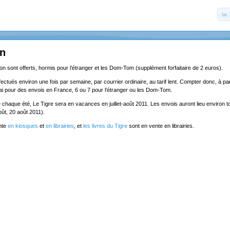
on
ion sont offerts, hormis pour l’étranger et les Dom-Tom (supplément forfaitaire de 2 euros).
ectués environ une fois par semaine, par courrier ordinaire, au tarif lent. Compter donc, à part
lai pour des envois en France, 6 ou 7 pour l’étranger ou les Dom-Tom.
chaque été, Le Tigre sera en vacances en juillet-août 2011. Les envois auront lieu environ to
5 août, 20 août 2011).
nte
en kiosques
et
en librairies
, et
les livres du Tigre
sont en vente en librairies.