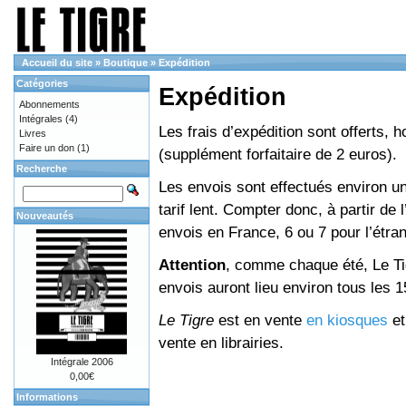
Accueil du site
»
Boutique
»
Expédition
Catégories
Expédition
Abonnements
Intégrales
(4)
Les frais d’expédition sont offerts, 
Livres
Faire un don
(1)
(supplément forfaitaire de 2 euros).
Recherche
Les envois sont effectués environ un
tarif lent. Compter donc, à partir de 
Nouveautés
envois en France, 6 ou 7 pour l’étr
Attention
, comme chaque été, Le Tig
envois auront lieu environ tous les 15 
Le Tigre
est en vente
en kiosques
e
vente en librairies.
Intégrale 2006
0,00€
Informations