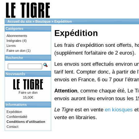
Accueil du site
»
Boutique
»
Expédition
Catégories
Expédition
Abonnements
Intégrales
(4)
Les frais d’expédition sont offerts, 
Livres
Faire un don
(1)
(supplément forfaitaire de 2 euros).
Recherche
Les envois sont effectués environ un
tarif lent. Compter donc, à partir de 
Nouveautés
envois en France, 6 ou 7 pour l’étr
Attention
, comme chaque été, Le Tig
Faire un don
envois auront lieu environ tous les 15 
15,00€
Informations
Le Tigre
est en vente
en kiosques
e
Expédition
vente en librairies.
Confidentialité
Conditions d'utilisation
Contact