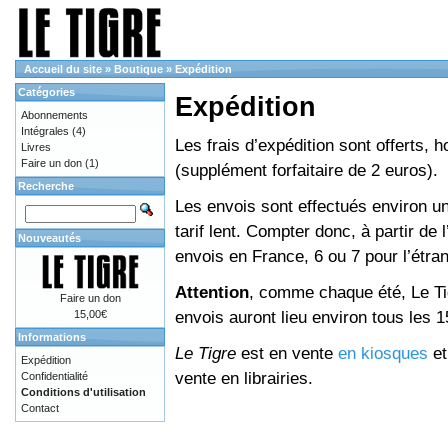
Accueil du site
»
Boutique
»
Expédition
Catégories
Expédition
Abonnements
Intégrales
(4)
Les frais d’expédition sont offerts, 
Livres
Faire un don
(1)
(supplément forfaitaire de 2 euros).
Recherche
Les envois sont effectués environ un
tarif lent. Compter donc, à partir de 
Nouveautés
envois en France, 6 ou 7 pour l’étr
Attention
, comme chaque été, Le Tig
Faire un don
envois auront lieu environ tous les 15 
15,00€
Informations
Le Tigre
est en vente
en kiosques
e
Expédition
vente en librairies.
Confidentialité
Conditions d'utilisation
Contact