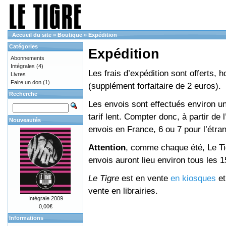
Accueil du site
»
Boutique
»
Expédition
Catégories
Expédition
Abonnements
Intégrales
(4)
Les frais d’expédition sont offerts, 
Livres
Faire un don
(1)
(supplément forfaitaire de 2 euros).
Recherche
Les envois sont effectués environ un
tarif lent. Compter donc, à partir de 
Nouveautés
envois en France, 6 ou 7 pour l’étr
Attention
, comme chaque été, Le Tig
envois auront lieu environ tous les 15 
Le Tigre
est en vente
en kiosques
e
vente en librairies.
Intégrale 2009
0,00€
Informations