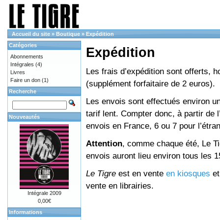
Accueil du site
»
Boutique
»
Expédition
Catégories
Expédition
Abonnements
Intégrales
(4)
Les frais d’expédition sont offerts, 
Livres
Faire un don
(1)
(supplément forfaitaire de 2 euros).
Recherche
Les envois sont effectués environ un
tarif lent. Compter donc, à partir de 
Nouveautés
envois en France, 6 ou 7 pour l’étr
Attention
, comme chaque été, Le Tig
envois auront lieu environ tous les 15 
Le Tigre
est en vente
en kiosques
e
vente en librairies.
Intégrale 2009
0,00€
Informations